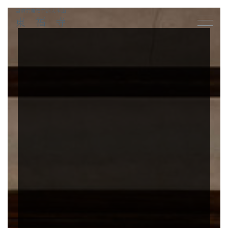
臨済宗東福寺派大本山
東福寺