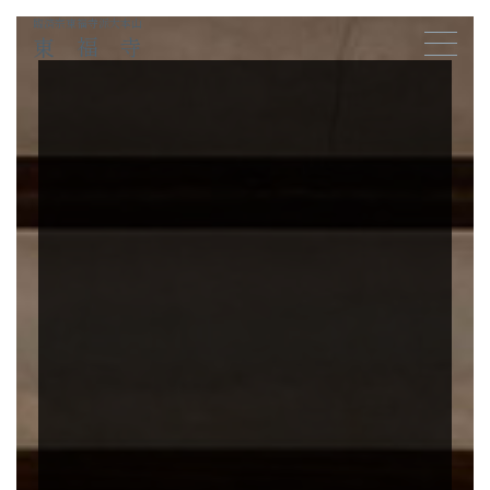
臨済宗東福寺派大本山
東福寺