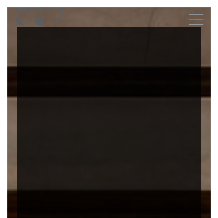
臨済宗東福寺派大本山
東福寺