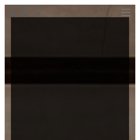
臨済宗東福寺派大本山
東福寺