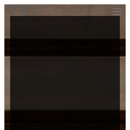
臨済宗東福寺派大本山
東福寺