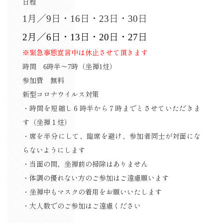
日程
1月／9日・16日・23日・30日
2月／6日・13日・20日・27日
※緊急事態宣言中は休止させて頂きます
時間 6時半～7時（坐禅1炷）
参加費 無料
新型コロナウイルス対策
・時間を短縮し６時半から７時までとさせていただきま
す（坐禅１炷）
・席を半分にして、臨席を避け、参加者同士が対面にな
らないようにします
・当面の間、坐禅前の掃除はありません
・体調の優れない方のご参加はご遠慮願います
・坐禅中もマスクの着用をお願いいたします
・大人数でのご参加はご遠慮ください