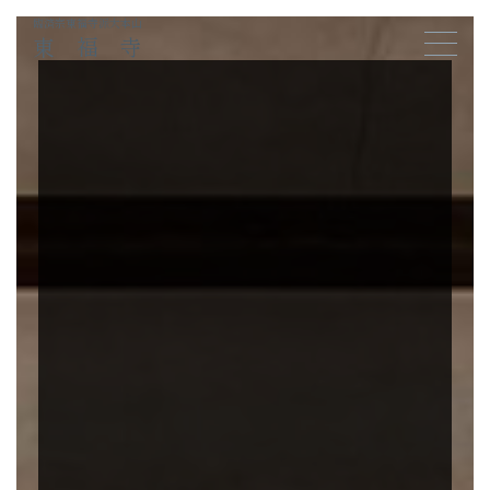
臨済宗東福寺派大本山
東福寺