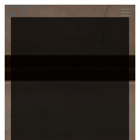
臨済宗東福寺派大本山
東福寺