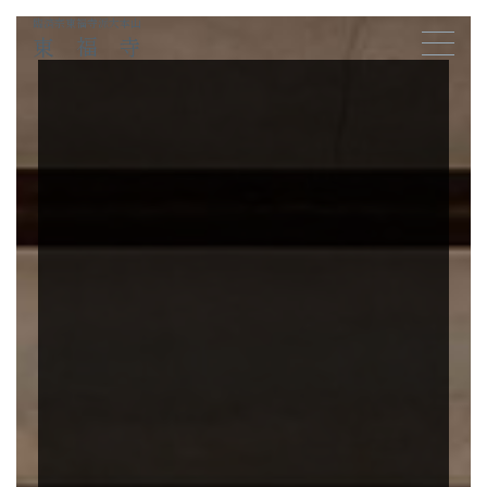
臨済宗東福寺派大本山
東福寺