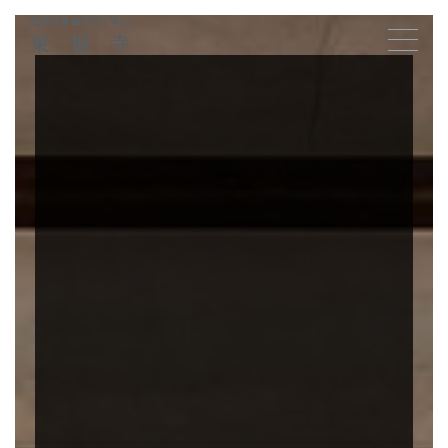
臨済宗東福寺派大本山
東福寺