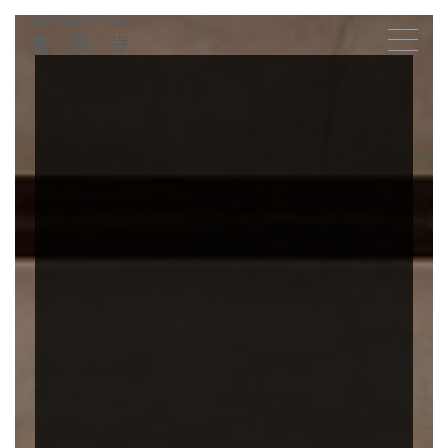
臨済宗東福寺派大本山
東福寺