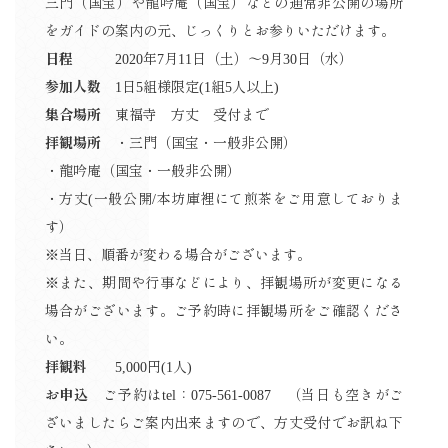
三門（国宝）や龍吟庵（国宝）などの通常非公開の場所
をガイドの案内の元、じっくりとお参りいただけます。
日程
2020年7月11日（土）〜9月30日（水）
参加人数
1日5組様限定(1組5人以上)
集合場所
東福寺 方丈 受付まで
拝観場所
・三門（国宝・一般非公開）
・龍吟庵（国宝・一般非公開）
・方丈(一般公開/本坊庫裡にて煎茶をご用意しておりま
す）
※当日、順番が変わる場合がございます。
※また、期間や行事などにより、拝観場所が変更になる
場合がございます。ご予約時に拝観場所をご確認くださ
い。
拝観料
5,000円(1人)
お申込
ご予約はtel：075‐561‐0087 （当日も空きがご
ざいましたらご案内出来ますので、方丈受付でお訊ね下