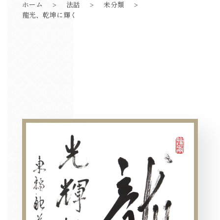
ホーム
法話
未分類
龍光、乾坤に輝く