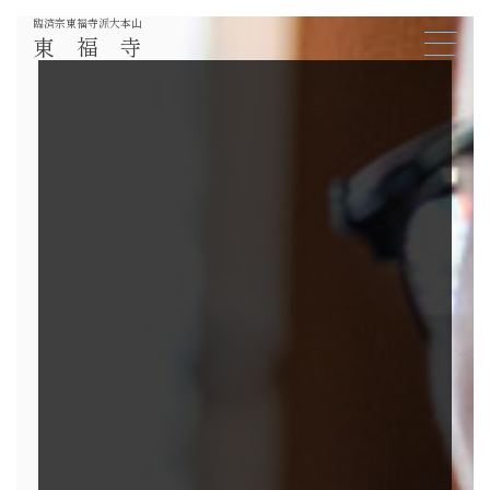
臨済宗東福寺派大本山
東福寺