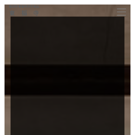
臨済宗東福寺派大本山
東福寺